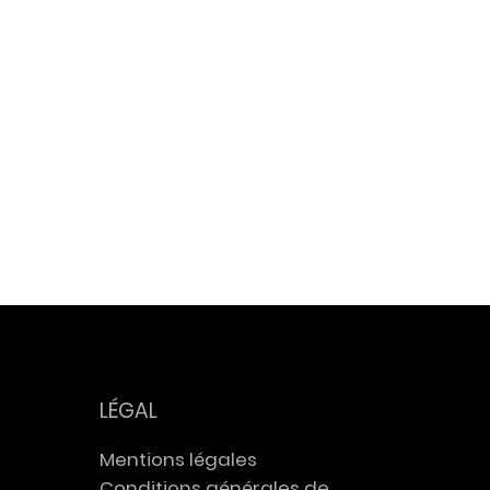
anté
Deveze
 d'Engie
LÉGAL
Mentions légales
Conditions générales de