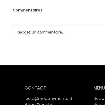
Commentaires
Rédigez un commentaire...
Meet My Mentor x EFAP :
Intel
une journée immersive
trav
avant l'entrée sur le
et Ir
marché du travail
inte
d'EN
CONTACT
MENU
louis@meetmymentor.fr
Nos o
4, rue Tronchet
Nos l