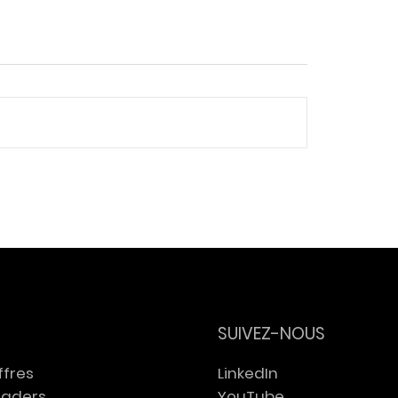
ligence artificielle et
Neurosciences,
ail : Yann Ferguson
performance et s
is Maréchal
mentale : Erwan 
rviennent auprès
intervient auprès
GIE B2C
GEMS
SUIVEZ-NOUS
ffres
LinkedIn
eaders
YouTube