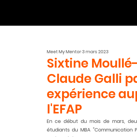
Meet My Mentor
3 mars 2023
Sixtine Moullé
Claude Galli p
expérience au
l'EFAP
En ce début du mois de mars, deux
étudiants du MBA "Communication Pub