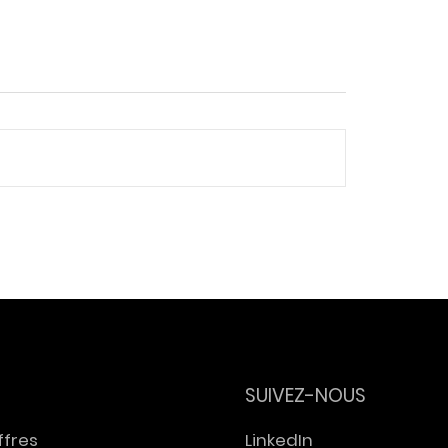
ligence artificielle et
Autonomie financ
ail : Yann Ferguson
des femmes : Haya
is Maréchal
Benghiz intervien
rviennent auprès
auprès de la Cais
GIE B2C
Dépôts pour le 8 
SUIVEZ-NOUS
ffres
LinkedIn