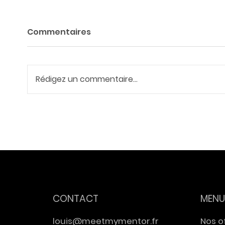
Commentaires
Rédigez un commentaire...
Meet My Mentor x EFAP :
Intel
une journée immersive
trav
avant l'entrée sur le
et Ir
marché du travail
inte
d'EN
CONTACT
MENU
louis@meetmymentor.fr
Nos o