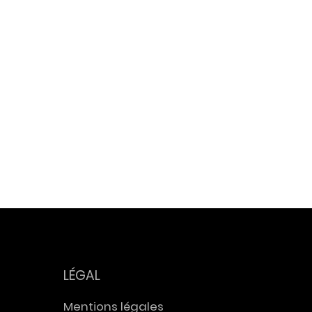
ière
t El
t
se des
mars
LÉGAL
Mentions légales