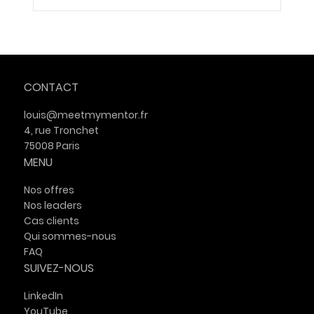
Intelligence artificielle et travail :
Yann Ferguson et Iris Maréchal
interviennent auprès d'ENGIE B2C
CONTACT
louis@meetmymentor.fr
4, rue Tronchet
75008 Paris
MENU
Nos offres
Nos leaders
Cas clients
Qui sommes-nous
FAQ
SUIVEZ-NOUS
LinkedIn
YouTube