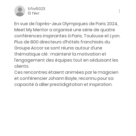
U Camp Engie : deux journées pour
tifivi5023
booster les ambassadeurs et
13 févr.
ambassadrices techniciens du
En vue de l’après-
Jeux Olympiques de Paris 2024
, 
groupe !
Meet My Mentor
 a organisé une série de quatre 
conférences inspirantes à Paris, Toulouse et Lyon.
Plus de 800 directeurs d’hôtels franchisés du 
Groupe Accor
 se sont réunis autour d’une 
thématique clé : 
maintenir la motivation et 
l’engagement des équipes tout en séduisant les 
clients
.
Ces rencontres étaient animées par le magicien 
et conférencier 
Johann Bayle
, reconnu pour sa 
capacité à allier 
prestidigitation et inspiration
.