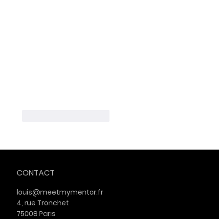
J'aime
Répondre
CONTACT
louis@meetmymentor.fr
4, rue Tronchet
75008 Paris