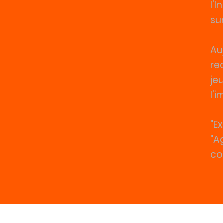
l'
su
Au
re
je
l'
"E
"A
co