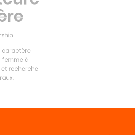
ère
rship
à caractère
re femme à
e et recherche
raux.