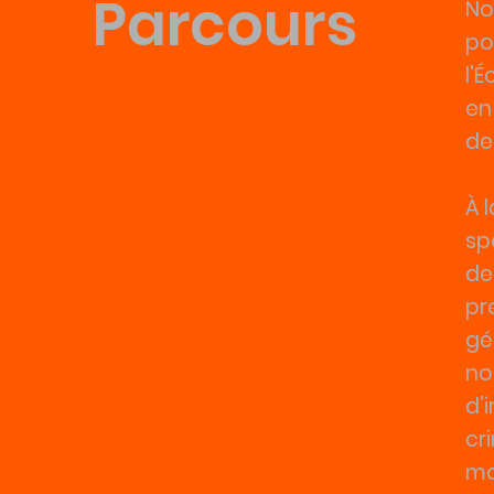
Parcours
No
po
l'
en
de 
À 
sp
de
pr
gé
no
d’
cr
ma