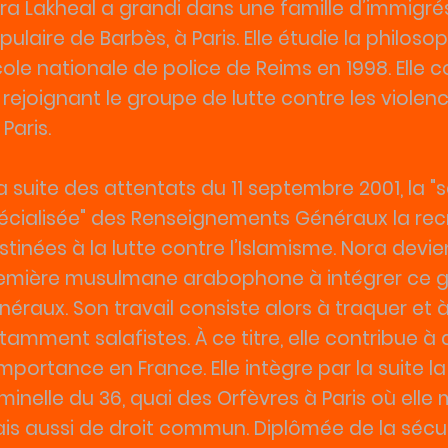
ra Lakheal a grandi dans une famille d’immigré
pulaire de Barbès, à Paris. Elle étudie la philos
École nationale de police de Reims en 1998. Elle
 rejoignant le groupe de lutte contre les viole
Paris.
la suite des attentats du 11 septembre 2001, la 
écialisée" des Renseignements Généraux la recr
stinées à la lutte contre l’Islamisme. Nora devi
emière musulmane arabophone à intégrer ce g
néraux. Son travail consiste alors à traquer et à i
tamment salafistes. À ce titre, elle contribue 
importance en France. Elle intègre par la suite la
iminelle du 36, quai des Orfèvres à Paris où ell
is aussi de droit commun. Diplômée de la sécuri