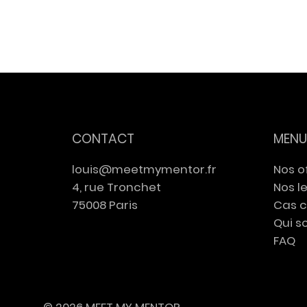
Meet My Mentor x EFAP :
Intel
une journée immersive
trav
avant l'entrée sur le
et Ir
marché du travail
inte
d'EN
CONTACT
MENU
louis@meetmymentor.fr
Nos o
4, rue Tronchet
Nos l
75008 Paris
Cas c
Qui 
FAQ