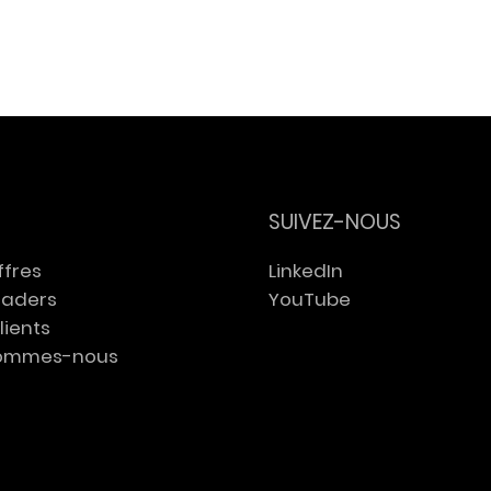
ligence artificielle et
Neurosciences,
ail : Yann Ferguson
performance et s
is Maréchal
mentale : Erwan 
rviennent auprès
intervient auprès
GIE B2C
GEMS
SUIVEZ-NOUS
ffres
LinkedIn
eaders
YouTube
lients
sommes-nous