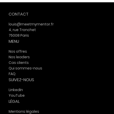
Yann Ferguson et Iris Maréchal
interviennent auprès d'ENGIE B2C
CONTACT
louis@meetmymentor.fr
4, rue Tronchet
75008 Paris
MENU
Nos offres
Nos leaders
Cas clients
Qui sommes-nous
FAQ
SUIVEZ-NOUS
LinkedIn
YouTube
LÉGAL
Mentions légales